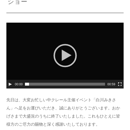
ショー
動
画
プ
レ
ー
ヤ
ー
00:00
00:59
先日は、大変お忙しい中クレール主催イベント「白川みきさ
ん」へ足をお運びいただき、誠にありがとうございます。おか
げさまで大盛況のうちに終了いたしました。これもひとえに皆
様方のご尽力の賜物と深く感謝いたしております。