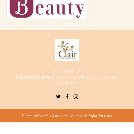
クレールグループ
愛知県豊橋市前田南町２丁目１８－２ 共豊ビル２F（バロー東）
0532-57-2525
Twitter
Facebook
Instagram
©
トータルビューティClairクレールグループ
. All Rights Reserved.