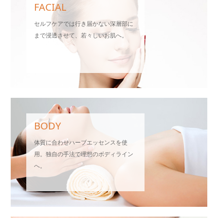
まつげエクステつけ放題5,500円（2年以上トップアイリスト）キャンペー
FACIAL
ン実施中！
セルフケアでは行き届かない深層部に
まで浸透させて、若々しいお肌へ。
ホットペッパーから予約再開
ソティス特別キャンペーン実施中！(5-6月限定)
BODY
体質に合わせハーブエッセンスを使
用。独自の手法で理想のボディライン
へ。