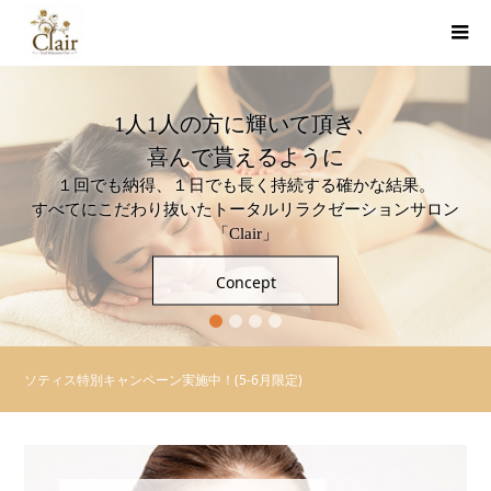
1人1人の方に輝いて頂き、
喜んで貰えるように
１回でも納得、１日でも長く持続する確かな結果。
すべてにこだわり抜いたトータルリラクゼーションサロン
「Clair」
Concept
1
2
3
4
通常営業中です。
「白川みきスペシャルトークショー」イベントのご報告